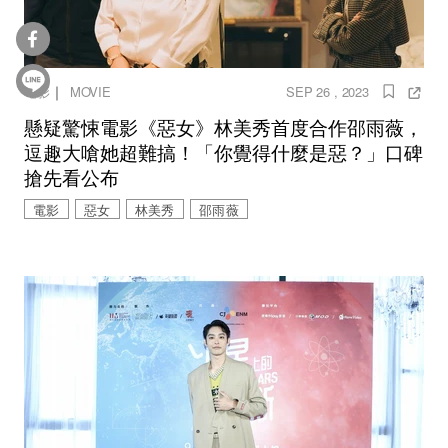
｜
電影
MOVIE
SEP 26 , 2023
懸疑驚悚電影《惡女》林美秀首度合作邵雨薇，
逗趣大嗆她超難搞！「你覺得什麼是惡？」口碑
搶先看公布
電影
惡女
林美秀
邵雨薇