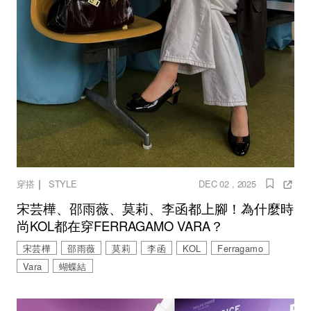
｜
穿搭
STYLE
DEC 02 , 2025
宋芸樺、邵雨薇、莫莉、李函都上腳！為什麼時
尚KOL都在穿FERRAGAMO VARA？
宋芸樺
邵雨薇
莫莉
李函
KOL
Ferragamo
Vara
蝴蝶結