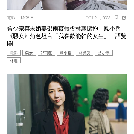
｜
電影
MOVIE
OCT 21 , 2023
曾少宗棄未婚妻邵雨薇轉投林襄懷抱！鳳小岳
《惡女》角色坦言「我喜歡能幹的女生」一語雙
關
電影
惡女
邵雨薇
鳳小岳
林美秀
曾少宗
林襄