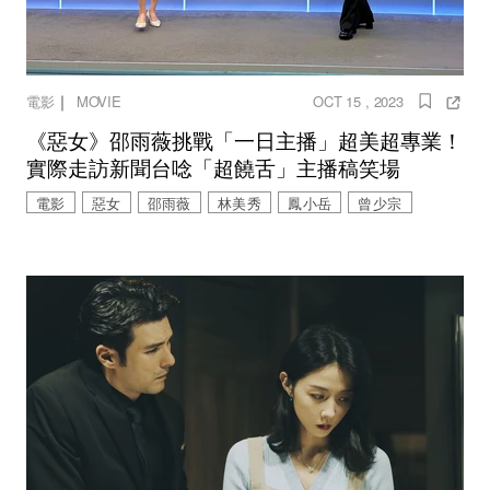
｜
電影
MOVIE
OCT 15 , 2023
《惡女》邵雨薇挑戰「一日主播」超美超專業！
實際走訪新聞台唸「超饒舌」主播稿笑場
電影
惡女
邵雨薇
林美秀
鳳小岳
曾少宗