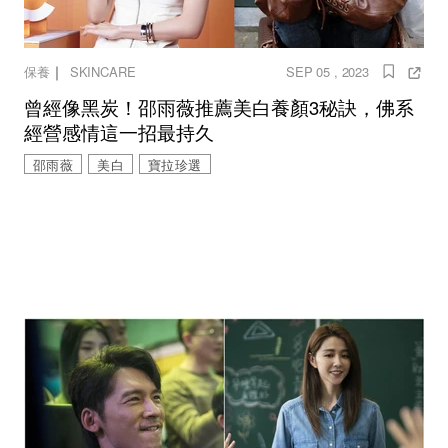
｜
保養
SKINCARE
SEP 05 , 2023
曾經像黑炭！邵雨薇推薦美白養顏3秘訣，佛系
經營感情這一招最持久
邵雨薇
美白
寶拉珍選