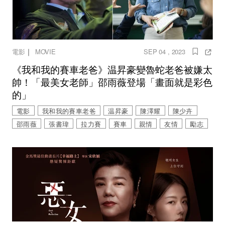
｜
電影
MOVIE
SEP 04 , 2023
《我和我的賽車老爸》温昇豪變魯蛇老爸被嫌太
帥！「最美女老師」邵雨薇登場「畫面就是彩色
的」
電影
我和我的賽車老爸
温昇豪
陳澤耀
陳少卉
邵雨薇
張書瑋
拉力賽
賽車
親情
友情
勵志