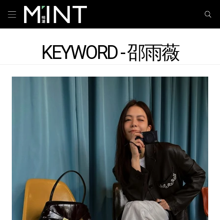
KEYWORD - 邵雨薇