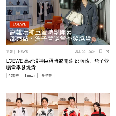
｜
速報
NEWS
JUL 22 , 2024
LOEWE 高雄漢神巨蛋時髦開幕 邵雨薇、詹子萱
曬當季發燒貨
邵雨薇
Loewe
詹子萱