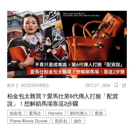
｜
配件
ACCESSORIES
DEC 27 , 2024
柏金包太難買？愛馬仕第6代傳人打臉「配貨
說」！想解鎖馬場靠這2步驟
柏金包
愛馬仕
Hermès
第6代傳人
配貨
Pierre-Alexis Dumas
凱莉包
絲巾