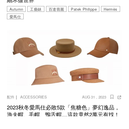
Autumn
工藝錶
百達翡麗
Patek Philippe
Hermès
愛馬仕
｜
配件
ACCESSORIES
AUG 31 , 2023
2023秋冬愛馬仕必敗5款「焦糖色」夢幻逸品，
漁夫帽、毛帽、鴨舌帽....這款竟然2萬元有找！
2023秋冬
愛馬仕
焦糖色
漁夫帽
毛帽
鴨舌帽