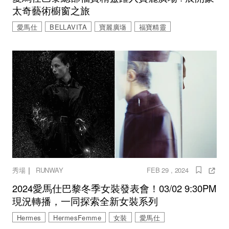
太奇藝術櫥窗之旅
愛馬仕
BELLAVITA
寶麗廣塲
福寶精靈
｜
秀場
RUNWAY
FEB 29 , 2024
2024愛馬仕巴黎冬季女裝發表會！03/02 9:30PM
現況轉播，一同探索全新女裝系列
Hermes
HermesFemme
女裝
愛馬仕