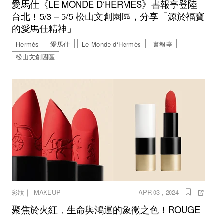
愛馬仕《LE MONDE D‘HERMÈS》書報亭登陸
台北！5/3 – 5/5 松山文創園區，分享「源於福寶
的愛馬仕精神」
Hermès
愛馬仕
Le Monde d‘Hermès
書報亭
松山文創園區
｜
彩妝
MAKEUP
APR 03 , 2024
聚焦於火紅，生命與鴻運的象徵之色！ROUGE