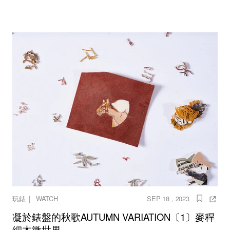
｜
玩錶
WATCH
SEP 18 , 2023
凝於錶盤的秋歌AUTUMN VARIATION〔1〕麥稈
細木微世界