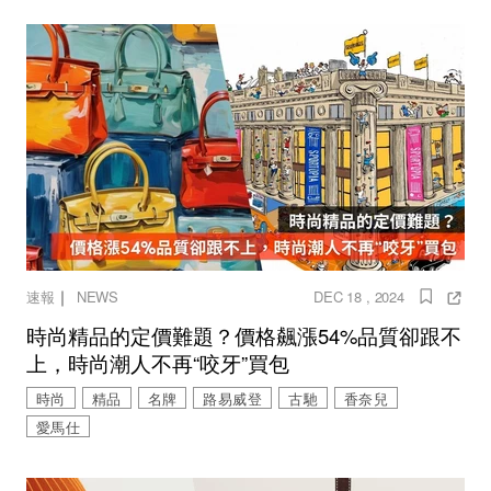
｜
速報
NEWS
DEC 18 , 2024
時尚精品的定價難題？價格飆漲54%品質卻跟不
上，時尚潮人不再“咬牙”買包
時尚
精品
名牌
路易威登
古馳
香奈兒
愛馬仕