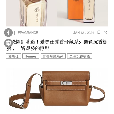
｜
香氛
FRAGRANCE
JAN 12 , 2024
從恐懼到著迷！愛馬仕聞香珍藏系列栗色沉香樹
脂，一觸即發的悸動
愛馬仕
Hermès
聞香珍藏系列
栗色沉香樹脂