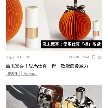
｜
彩妝
MAKEUP
NOV 02 , 2024
歲末驚喜！愛馬仕真「橙」敬獻節慶魔力
愛馬仕
Hermes