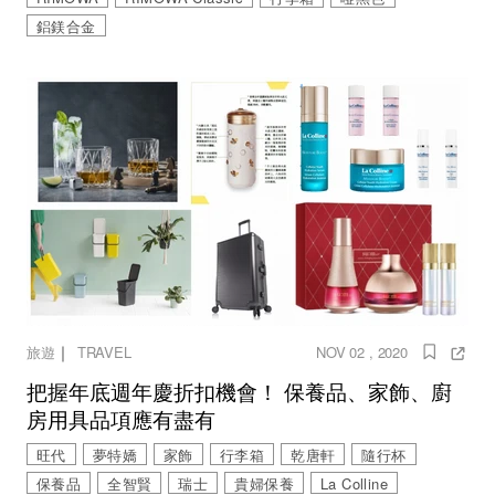
鋁鎂合金
｜
旅遊
TRAVEL
NOV 02 , 2020
把握年底週年慶折扣機會！ 保養品、家飾、廚
房用具品項應有盡有
旺代
夢特嬌
家飾
行李箱
乾唐軒
隨行杯
保養品
全智賢
瑞士
貴婦保養
La Colline