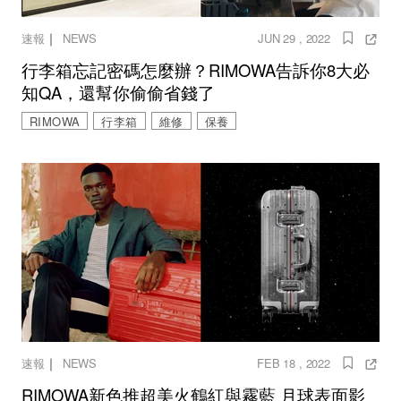
｜
速報
NEWS
JUN 29 , 2022
行李箱忘記密碼怎麼辦？RIMOWA告訴你8大必
知QA，還幫你偷偷省錢了
RIMOWA
行李箱
維修
保養
｜
速報
NEWS
FEB 18 , 2022
RIMOWA新色推超美火鶴紅與霧藍 月球表面影