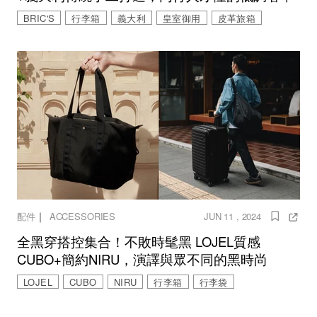
BRIC'S
行李箱
義大利
皇室御用
皮革旅箱
｜
配件
ACCESSORIES
JUN 11 , 2024
全黑穿搭控集合！不敗時髦黑 LOJEL質感
CUBO+簡約NIRU，演譯與眾不同的黑時尚
LOJEL
CUBO
NIRU
行李箱
行李袋