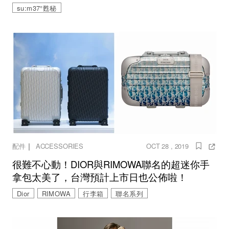
su:m37°甦秘
｜
配件
ACCESSORIES
OCT 28 , 2019
很難不心動！DIOR與RIMOWA聯名的超迷你手
拿包太美了，台灣預計上市日也公佈啦！
Dior
RIMOWA
行李箱
聯名系列