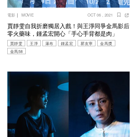
｜
電影
MOVIE
OCT 06 , 2021
賈靜雯自我折磨獨居入戲！與王淨同爭金馬影后
零火藥味，鍾孟宏開心「手心手背都是肉」
賈靜雯
王淨
瀑布
鍾孟宏
瞿友寧
金馬獎
金馬58