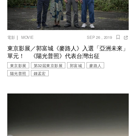
｜
電影
MOVIE
SEP 26 , 2019
東京影展／郭富城《麥路人》入選「亞洲未來」
單元！ 《陽光普照》代表台灣出征
東京影展
第32屆東京影展
郭富城
麥路人
陽光普照
鍾孟宏