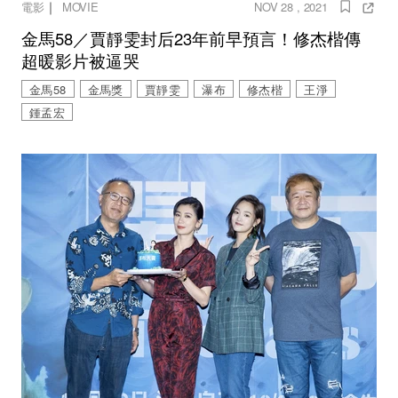
｜
電影
MOVIE
NOV 28 , 2021
金馬58／賈靜雯封后23年前早預言！修杰楷傳
超暖影片被逼哭
金馬58
金馬獎
賈靜雯
瀑布
修杰楷
王淨
鍾孟宏