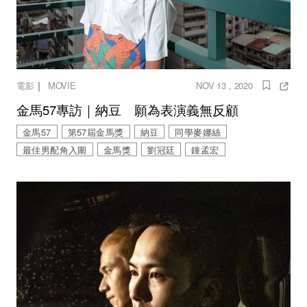
｜
電影
MOVIE
NOV 13 , 2020
金馬57專訪｜納豆 願為表演義無反顧
金馬57
第57屆金馬獎
納豆
同學麥娜絲
最佳男配角入圍
金馬獎
劉冠廷
鍾孟宏