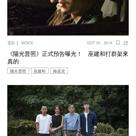
｜
電影
MOVIE
SEP 30 , 2019
《陽光普照》正式預告曝光！ 巫建和打群架來
真的
陽光普照
巫建和
鍾孟宏