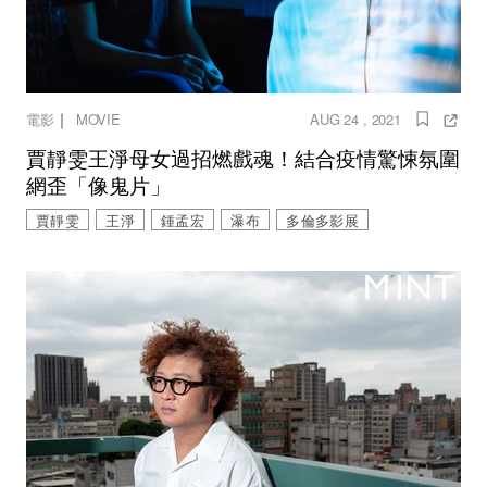
｜
電影
MOVIE
AUG 24 , 2021
賈靜雯王淨母女過招燃戲魂！結合疫情驚悚氛圍
網歪「像鬼片」
賈靜雯
王淨
鍾孟宏
瀑布
多倫多影展