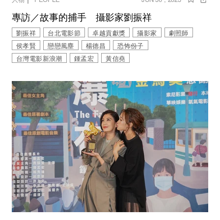
專訪／故事的捕手 攝影家劉振祥
劉振祥
台北電影節
卓越貢獻獎
攝影家
劇照師
侯孝賢
戀戀風塵
楊德昌
恐怖份子
台灣電影新浪潮
鍾孟宏
黃信堯