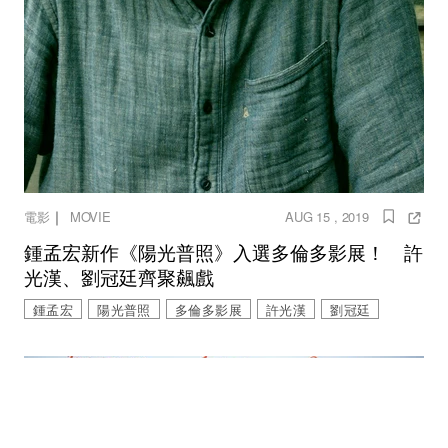
｜
電影
MOVIE
AUG 15 , 2019
鍾孟宏新作《陽光普照》入選多倫多影展！ 許
光漢、劉冠廷齊聚飆戲
鍾孟宏
陽光普照
多倫多影展
許光漢
劉冠廷