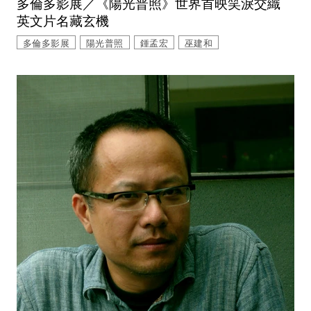
多倫多影展／《陽光普照》世界首映笑淚交織
英文片名藏玄機
多倫多影展
陽光普照
鍾孟宏
巫建和