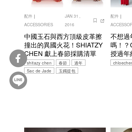
配件
｜
JAN 31 ,
配件
｜
ACCESSORIES
2016
ACCESSOR
中國玉石與西方頂級皮革擦
不想過
撞出的異國火花！SHIATZY
嗎！？C
CHEN 獻上春節採購清單
授過年
shitazy chen
春節
過年
chloeche
Sac de Jade
玉鐲提包