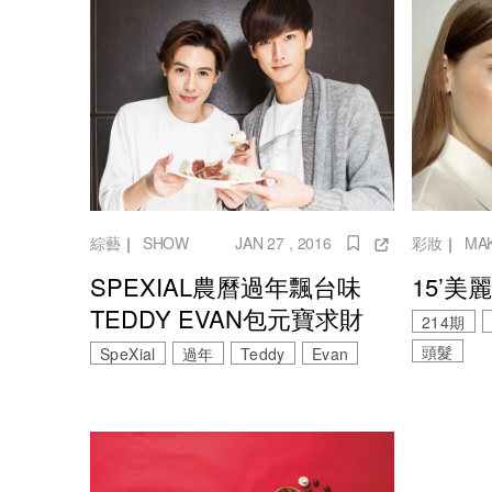
綜藝
｜
SHOW
JAN 27 , 2016
彩妝
｜
MA
SPEXIAL農曆過年飄台味
15’美
TEDDY EVAN包元寶求財
214期
頭髮
SpeXial
過年
Teddy
Evan