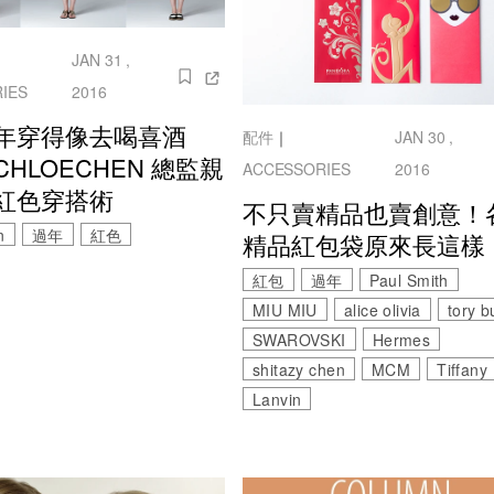
JAN 31 ,
IES
2016
年穿得像去喝喜酒
配件
｜
JAN 30 ,
HLOECHEN 總監親
ACCESSORIES
2016
紅色穿搭術
不只賣精品也賣創意！
n
過年
紅色
精品紅包袋原來長這樣
紅包
過年
Paul Smith
MIU MIU
alice olivia
tory b
SWAROVSKI
Hermes
shitazy chen
MCM
Tiffany
Lanvin