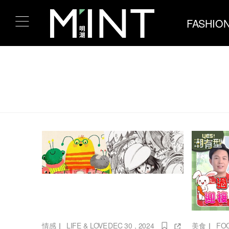
FASHIO
情感
｜
LIFE & LOVE
DEC 30 , 2024
美食
｜
FO