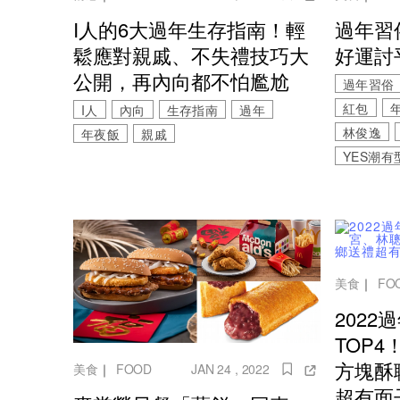
I人的6大過年生存指南！輕
過年習
鬆應對親戚、不失禮技巧大
好運討
公開，再內向都不怕尷尬
過年習俗
紅包
I人
內向
生存指南
過年
林俊逸
年夜飯
親戚
YES潮有
美食
｜
FO
202
TOP
方塊酥
美食
｜
FOOD
JAN 24 , 2022
超有面