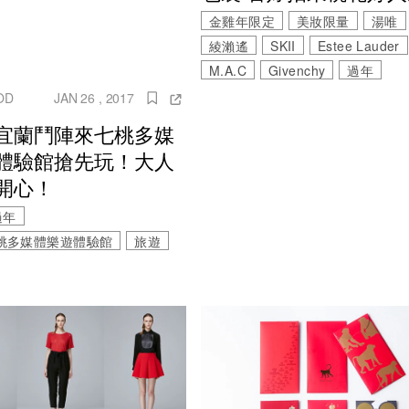
金雞年限定
美妝限量
湯唯
綾瀨遙
SKII
Estee Lauder
M.A.C
Givenchy
過年
OD
JAN 26 , 2017
宜蘭鬥陣來七桃多媒
體驗館搶先玩！大人
開心！
過年
桃多媒體樂遊體驗館
旅遊