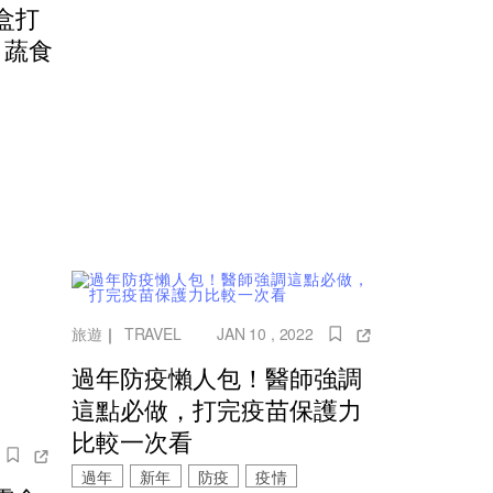
盒打
！蔬食
旅遊
｜
TRAVEL
JAN 10 , 2022
過年防疫懶人包！醫師強調
這點必做，打完疫苗保護力
比較一次看
過年
新年
防疫
疫情