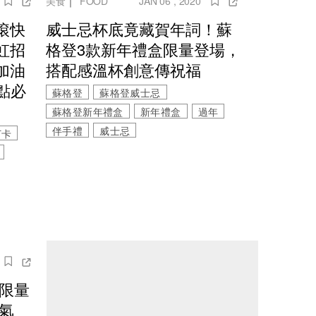
美食
｜
FOOD
JAN 06 , 2020
滾快
威士忌杯底竟藏賀年詞！蘇
虹招
格登3款新年禮盒限量登場，
加油
搭配感溫杯創意傳祝福
點必
蘇格登
蘇格登威士忌
蘇格登新年禮盒
新年禮盒
過年
伴手禮
威士忌
打卡
年限量
氣