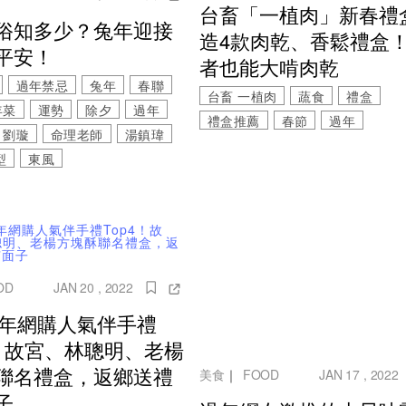
台畜「一植肉」新春禮
俗知多少？兔年迎接
造4款肉乾、香鬆禮盒
平安！
者也能大啃肉乾
過年禁忌
兔年
春聯
台畜 一植肉
蔬食
禮盒
年菜
運勢
除夕
過年
禮盒推薦
春節
過年
劉璇
命理老師
湯鎮瑋
型
東風
OD
JAN 20 , 2022
2過年網購人氣伴手禮
4！故宮、林聰明、老楊
聯名禮盒，返鄉送禮
美食
｜
FOOD
JAN 17 , 2022
子