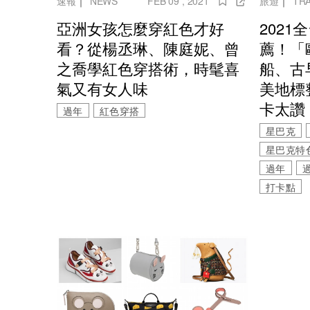
速報
｜
NEWS
FEB 09 , 2021
旅遊
｜
TR
亞洲女孩怎麼穿紅色才好
202
看？從楊丞琳、陳庭妮、曾
薦！「
之喬學紅色穿搭術，時髦喜
船、古
氣又有女人味
美地標
卡太讚
過年
紅色穿搭
星巴克
星巴克特
過年
打卡點