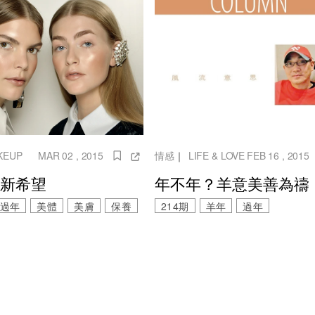
KEUP
MAR 02 , 2015
情感
｜
LIFE & LOVE
FEB 16 , 2015
麗新希望
年不年？羊意美善為禱
過年
美體
美膚
保養
214期
羊年
過年