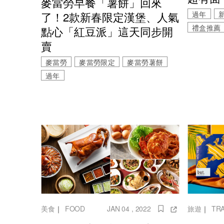
麥當勞早餐「薯餅」回來
過年
了！2款新春限定漢堡、人氣
禮盒推薦
點心「紅豆派」這天同步開
賣
麥當勞
麥當勞限定
麥當勞薯餅
過年
美食
｜
FOOD
JAN 04 , 2022
旅遊
｜
TR