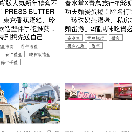
2吃貨版人氣新年禮盒不
春水堂X青鳥旅行把珍
PRESS BUTTER
功夫麵變蛋捲！聯名打
D、東京香蕉蛋糕、珍
「珍珠奶茶蛋捲、私房
款造型伴手禮推薦，
麵蛋捲」2種風味吃貨
燒到想先送自己
春水堂
青鳥旅行
禮盒
禮盒推薦
過年
禮盒推薦
過年送禮
春節禮盒
吃貨版禮盒
春節伴手禮