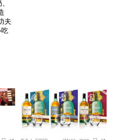
奶、
造
功夫
必吃