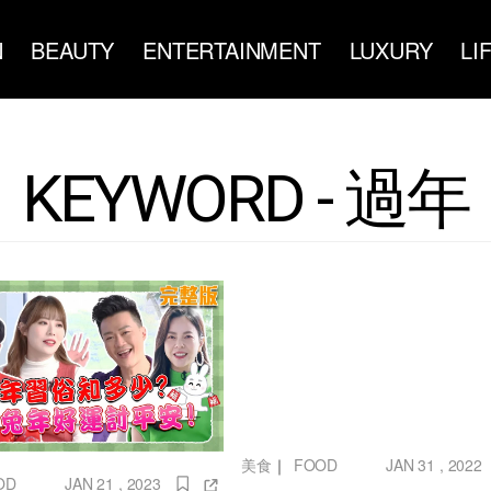
N
BEAUTY
ENTERTAINMENT
LUXURY
LI
KEYWORD - 過年
美食
｜
FOOD
JAN 31 , 2022
OD
JAN 21 , 2023