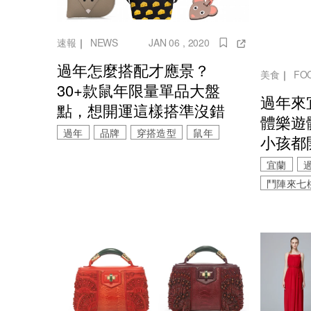
速報
｜
NEWS
JAN 06 , 2020
過年怎麼搭配才應景？
美食
｜
FO
30+款鼠年限量單品大盤
過年來
點，想開運這樣搭準沒錯
體樂遊
過年
品牌
穿搭造型
鼠年
小孩都
宜蘭
鬥陣來七