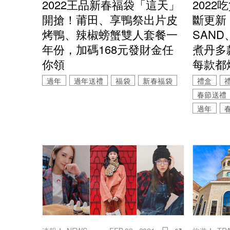
2022王品新春福袋「這天」
202
開搶！莆田、享鴨祭出片皮
斷更新！
烤鴨、辣椒螃蟹雙人套餐一
SAN
年份，加碼168元發財金任
煮丹多
你領
每款都
過年
過年送禮
福袋
新春福袋
禮盒
春節送禮
過年