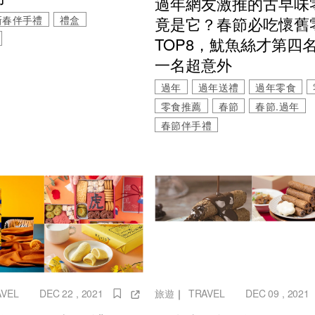
過年網友激推的古早味
新春伴手禮
禮盒
竟是它？春節必吃懷舊
TOP8，魷魚絲才第四
一名超意外
過年
過年送禮
過年零食
零食推薦
春節
春節.過年
春節伴手禮
AVEL
DEC 22 , 2021
旅遊
｜
TRAVEL
DEC 09 , 2021