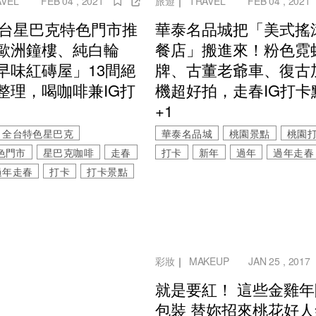
AVEL
FEB 04 , 2021
旅遊
｜
TRAVEL
FEB 04 , 2021
1全台星巴克特色門市推
華泰名品城把「美式搖
歐洲鐘樓、純白輪
餐店」搬進來！粉色霓
早味紅磚屋」13間絕
牌、古董老爺車、復古
整理，喝咖啡兼IG打
機超好拍，走春IG打卡
+1
全台特色星巴克
華泰名品城
桃園景點
桃園
色門市
星巴克咖啡
走春
打卡
新年
過年
過年走春
過年走春
打卡
打卡景點
彩妝
｜
MAKEUP
JAN 25 , 2017
就是要紅！ 這些金雞
包裝 替妳招來桃花好人